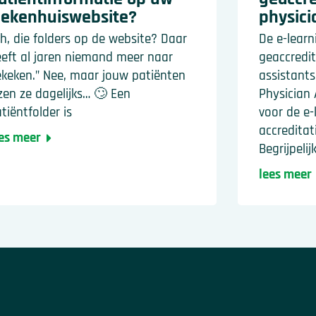
iekenhuiswebsite?
physici
h, die folders op de website? Daar
De e-learn
eft al jaren niemand meer naar
geaccredit
keken.” Nee, maar jouw patiënten
assistants
zen ze dagelijks… 🙄 Een
Physician 
tiëntfolder is
voor de e-
accredita
es meer
Begrijpelij
lees meer