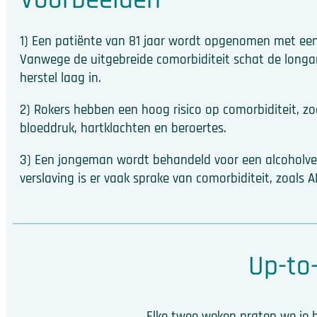
1) Een patiënte van 81 jaar wordt opgenomen met een
Vanwege de uitgebreide comorbiditeit schat de longa
herstel laag in.
2) Rokers hebben een hoog risico op comorbiditeit, z
bloeddruk, hartklachten en beroertes.
3) Een jongeman wordt behandeld voor een alcoholvers
verslaving is er vaak sprake van comorbiditeit, zoals 
Up-to-
Elke twee weken praten we je b