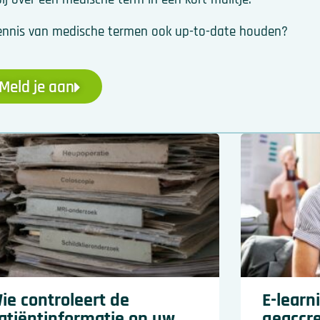
w kennis van medische termen ook up-to-date houden?
Meld je aan
ie controleert de
E-learn
atiëntinformatie op uw
geaccre