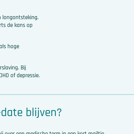
 longontsteking.
rts de kans op
oals hoge
laving. Bij
ADHD of depressie.
date blijven?
ij over een medische term in een kort mailtje.