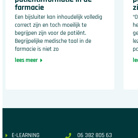
farmacie
z
Een bijsluiter kan inhoudelijk volledig
“O
correct zijn en toch moeilijk te
he
begrijpen zijn voor de patiënt.
ge
Begrijpelijke medische taal in de
le
farmacie is niet zo
pa
lees meer
le
E-LEARNING
06 382 805 63