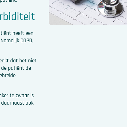
patiënt.
biditeit
atiënt heeft een
. Namelijk COPD,
denkt dat het niet
t de patiënt de
ebreide
nker te zwaar is
j daarnaast ook