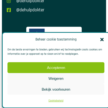
@dehulpdokter
@dehulpdokter
Beheer cookie toestemming
Om de beste ervaringen te bieden, gebruiken wij technologieën zoals cookies om
informatie over je apparaat op te slaan en/of te raadplegen.
Accepteren
Weigeren
© 2026. Alle rechten voorbehouden
|
Algemene Voorwaarden
|
Bekijk voorkeuren
Cookies
|
Klachten
|
Disclaimer
Cookiebeleid