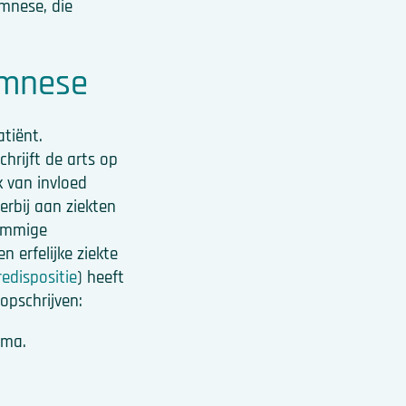
mnese, die
amnese
atiënt.
hrijft de arts op
jk van invloed
erbij aan ziekten
sommige
n erfelijke ziekte
redispositie
) heeft
opschrijven:
uma.