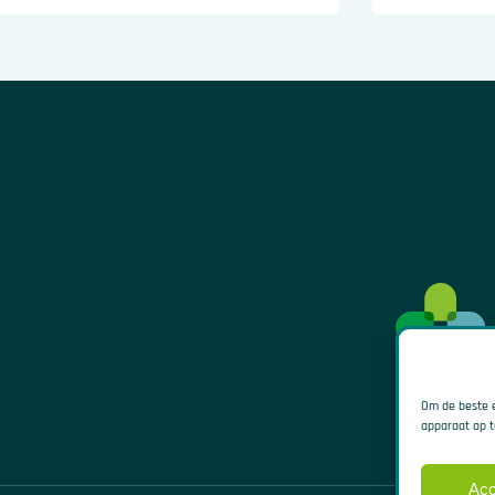
Om de beste e
apparaat op t
Acc