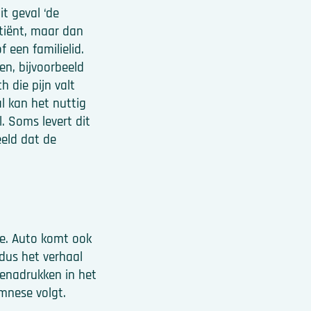
t geval ‘de
atiënt, maar dan
 een familielid.
en, bijvoorbeeld
h die pijn valt
al kan het nuttig
. Soms levert dit
eeld dat de
se. Auto komt ook
 dus het verhaal
benadrukken in het
mnese volgt.