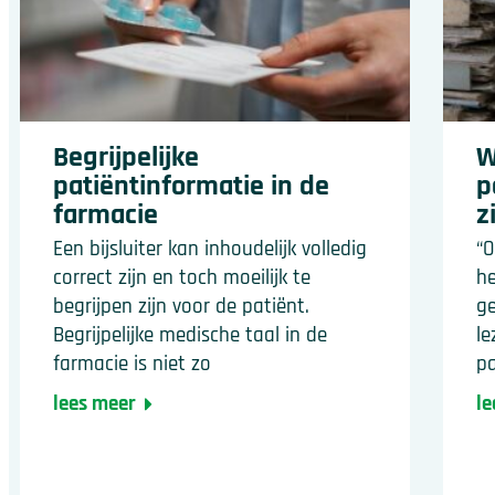
Begrijpelijke
W
patiëntinformatie in de
p
farmacie
z
Een bijsluiter kan inhoudelijk volledig
“O
correct zijn en toch moeilijk te
he
begrijpen zijn voor de patiënt.
ge
Begrijpelijke medische taal in de
le
farmacie is niet zo
pa
lees meer
le