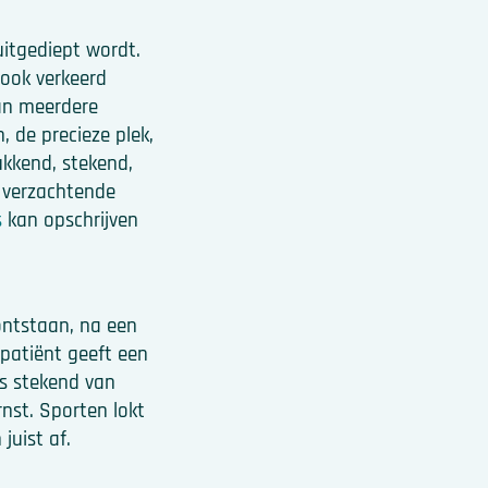
uitgediept wordt.
ook verkeerd
dan meerdere
, de precieze plek,
ukkend, stekend,
e verzachtende
s
kan opschrijven
ontstaan, na een
 patiënt geeft een
 is stekend van
rnst. Sporten lokt
juist af.