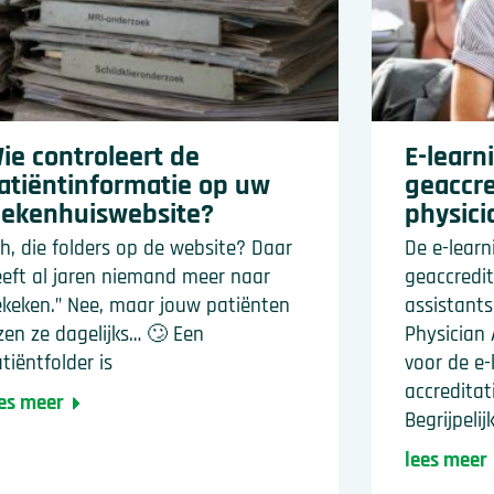
ie controleert de
E-learn
atiëntinformatie op uw
geaccre
iekenhuiswebsite?
physici
h, die folders op de website? Daar
De e-learn
eft al jaren niemand meer naar
geaccredit
keken.” Nee, maar jouw patiënten
assistants
zen ze dagelijks… 🙄 Een
Physician 
tiëntfolder is
voor de e-
accredita
es meer
Begrijpelij
lees meer