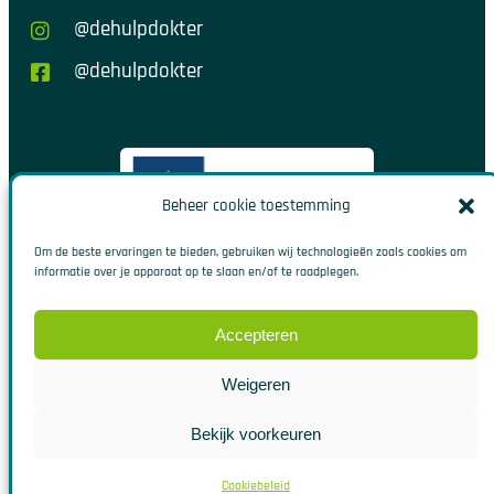
@dehulpdokter
@dehulpdokter
Beheer cookie toestemming
Om de beste ervaringen te bieden, gebruiken wij technologieën zoals cookies om
informatie over je apparaat op te slaan en/of te raadplegen.
Accepteren
Weigeren
© 2026. Alle rechten voorbehouden
|
Algemene Voorwaarden
|
Bekijk voorkeuren
Cookies
|
Klachten
|
Disclaimer
Cookiebeleid