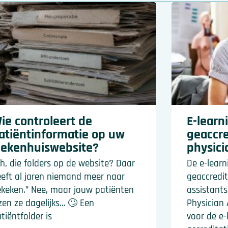
ie controleert de
E-learn
atiëntinformatie op uw
geaccre
iekenhuiswebsite?
physici
h, die folders op de website? Daar
De e-learn
eft al jaren niemand meer naar
geaccredit
keken.” Nee, maar jouw patiënten
assistants
zen ze dagelijks… 🙄 Een
Physician 
tiëntfolder is
voor de e-