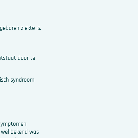
geboren ziekte is.
ntstaat door te
tisch syndroom
 symptomen
k wel bekend was