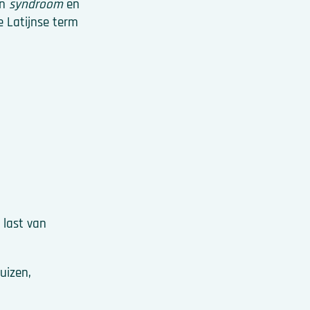
en
syndroom
en
e Latijnse term
 last van
uizen,