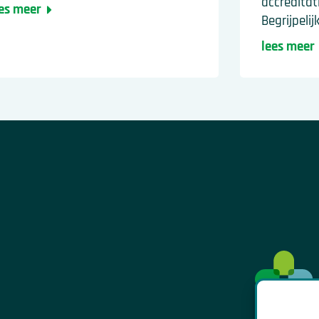
accredita
es meer
Begrijpelij
lees meer